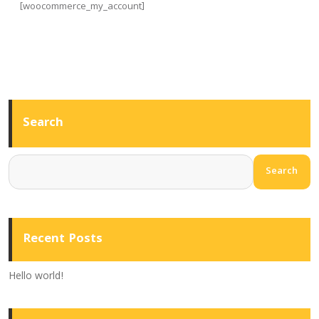
[woocommerce_my_account]
Search
Search
Recent Posts
Hello world!