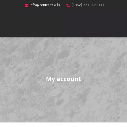
info@centraltaxi.lu
(+352) 661 998 000
My account